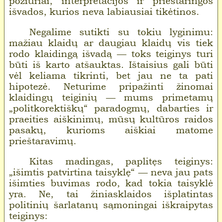
požiūriai, interpretacijos ir prieštaringos
išvados, kurios neva labiausiai tikėtinos.
Negalime sutikti su tokiu lyginimu:
mažiau klaidų ar daugiau klaidų vis tiek
rodo klaidingą išvadą — toks teiginys turi
būti iš karto atšauktas. Ištaisius gali būti
vėl keliama tikrinti, bet jau ne ta pati
hipotezė. Neturime pripažinti žinomai
klaidingų teiginių — mums primetamų
„politkorektiškų“ paradogmų, dabarties ir
praeities aiškinimų, mūsų kultūros raidos
pasakų, kurioms aiškiai matome
prieštaravimų.
Kitas madingas, paplitęs teiginys:
„išimtis patvirtina taisyklę“ — neva jau pats
išimties buvimas rodo, kad tokia taisyklė
yra. Ne, tai žiniasklaidos išplatintas
politinių šarlatanų sąmoningai iškraipytas
teiginys: