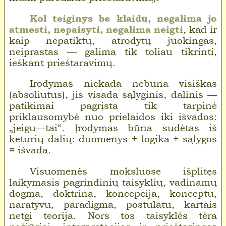
Kol teiginys be klaidų, negalima jo
atmesti, nepaisyti, negalima neigti
, kad ir
kaip nepatiktų, atrodytų juokingas,
neįprastas — galima tik toliau tikrinti,
ieškant prieštaravimų.
Įrodymas niekada nebūna visiškas
(absoliutus), jis visada sąlyginis, dalinis —
patikimai pagrįsta tik tarpinė
priklausomybė nuo prielaidos iki išvados:
„jeigu—tai“. Įrodymas būna sudėtas iš
keturių dalių: duomenys + logika + sąlygos
= išvada.
Visuomenės moksluose išplitęs
laikymasis pagrindinių taisyklių, vadinamų
dogma, doktrina, koncepcija, konceptu,
naratyvu, paradigma, postulatu, kartais
netgi teorija. Nors tos taisyklės tėra