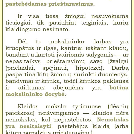
pastebėdamas prieštaravimus.
Ir visa tiesa žmogui nesuvokiama
tiesiogiai, tik pasitikint teiginiais, kurių
klaidingumo nesimato.
Dėl to mokslininko darbas yra
kruopštus ir ilgas, kantriai ieškant klaidų,
bandant atkartoti įvairiomis sąlygomis — ar
nepasitaikys prieštaravimų savo įžvalgai
(prielaidai, spėjimui, hipotezei). Darbą
paspartina kitų žmonių surinkti duomenys,
bandymai ir kritika, todėl kritikos paklausa
ir atidumas abejonėms yra
būtina
mokslininko dorybė
.
Klaidos mokslo tyrimuose (dėsnių
paieškose) neišvengiamos — klaidos nėra
nemokslas, kol nepastebėtos.
Nemokslas
yra nesitaisyti
, pastebėjus klaidą (arba
kitam parodžius prieštaravimą).