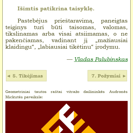
Išimtis patikrina taisyklę.
Pastebėjus prieštaravimą, paneigtas
teiginys turi būti taisomas, valomas,
tikslinamas arba visai atsiimamas, o ne
pakenčiamas, vadinant jį „mažiausiai
klaidingu“, „labiausiai tikėtinu“ įrodymu.
Vladas Palubinskas
5. Tikėjimas
7. Požymiai
◄
►
Geometriniai tautos raštai vitražo dailininkės Audronės
Mickutės paveiksle: