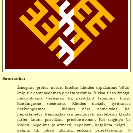
Santrauka:
Žmogaus protas neturi kitokių klaidos atpažinimo būdų,
kaip tik pastebėdamas prieštaravimus. Ir visa tiesa žmogui
nesuvokiama tiesiogiai, tik pasitikint teiginiais, kurių
klaidingumo nesimato. Klaidos mokslo tyrimuose
neišvengiamos — klaidos nėra nemokslas, kol
nepastebėtos. Nemokslas yra nesitaisyti, pastebėjus klaidą
(arba kitam parodžius prieštaravimą). Kol teiginys be
klaidų, negalima jo atmesti, nepaisyti, negalima neigti —
galima tik toliau tikrinti, ieškant prieštaravimų. O