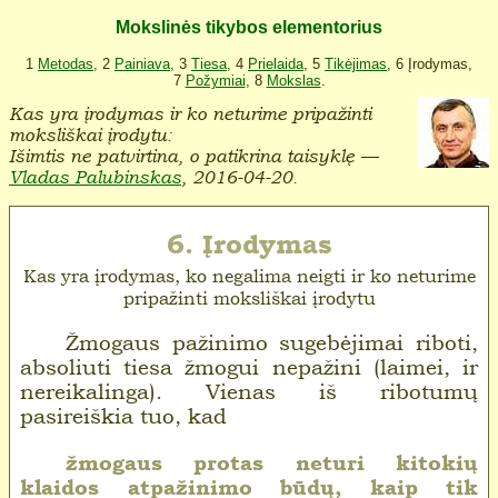
Mokslinės tikybos elementorius
1
Metodas
, 2
Painiava
, 3
Tiesa
, 4
Prielaida
, 5
Tikėjimas
, 6 Įrodymas,
7
Požymiai
, 8
Mokslas
.
Kas yra įrodymas ir ko neturime pripažinti
moksliškai įrodytu:
Išimtis ne patvirtina, o patikrina taisyklę —
Vladas Palubinskas
, 2016-04-20.
6. Įrodymas
Kas yra įrodymas, ko negalima neigti ir ko neturime
pripažinti moksliškai įrodytu
Žmogaus pažinimo sugebėjimai riboti,
absoliuti tiesa žmogui nepažini (laimei, ir
nereikalinga). Vienas iš ribotumų
pasireiškia tuo, kad
žmogaus protas neturi kitokių
klaidos atpažinimo būdų, kaip tik