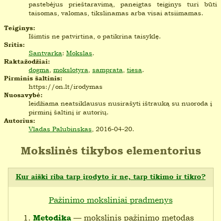
pastebėjus prieštaravimą, paneigtas teiginys turi būti
taisomas, valomas, tikslinamas arba visai atsiimamas.
Teiginys:
Išimtis ne patvirtina, o patikrina taisyklę.
Sritis:
Santvarka
:
Mokslas
.
Raktažodžiai:
dogma
,
mokslotyra
,
samprata
,
tiesa
.
Pirminis šaltinis:
https://on.lt/irodymas
Nuosavybė:
leidžiama neatsiklausus nusirašyti ištrauką su nuoroda į
pirminį šaltinį ir autorių.
Autorius:
Vladas Palubinskas
, 2016-04-20.
Mokslinės tikybos elementorius
Kur aiški riba tarp įrodyto ir ne, tarp tikimo ir tikro?
Pažinimo moksliniai pradmenys
— mokslinis pažinimo metodas
Metodika